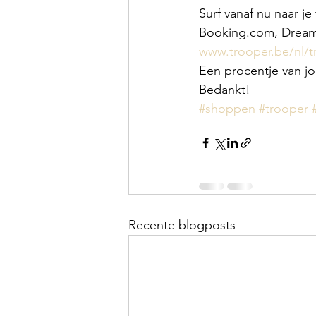
Surf vanaf nu naar j
Booking.com, Dreaml
www.trooper.be/nl/
Een procentje van jo
Bedankt!
#shoppen
#trooper
Recente blogposts