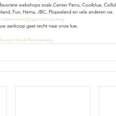
e favoriete webshops zoals Center Parcs, Coolblue, Colli
and, Fun, Hema, JBC, Plopsaland en vele anderen via 
trooperverenigingen/vzwopweg
uw aankoop gaat recht naar onze kas. 
#supportlocal
#vzwopweg