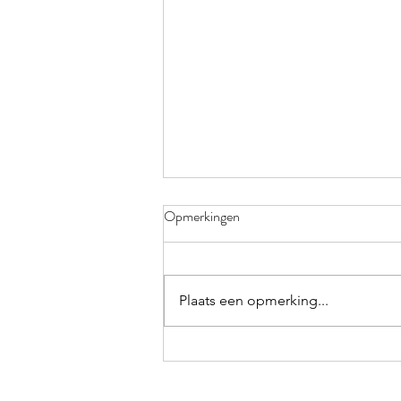
Opmerkingen
vzw OpWeg zoekt!
Plaats een opmerking...