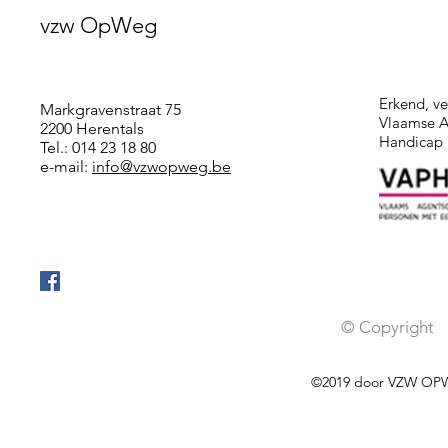
oktob
vzw OpWeg
Erkend, v
Markgravenstraat 75
Vlaamse A
2200 Herentals
Handicap
Tel.: 014 23 18 80
e
-mail:
info@vzwopweg.be
© Copyright
©2019 door VZW OPW