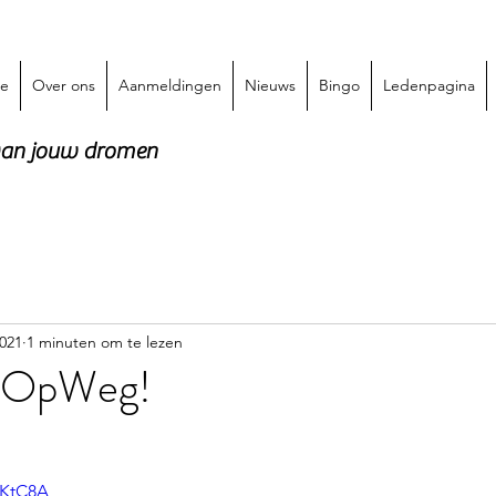
e
Over ons
Aanmeldingen
Nieuws
Bingo
Ledenpagina
 van jouw dromen
2021
1 minuten om te lezen
w OpWeg!
1
kKtC8A