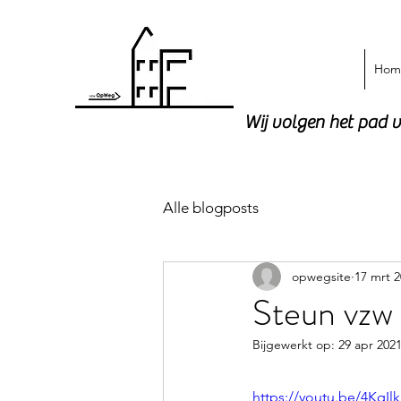
Hom
Wij volgen het pad
Alle blogposts
opwegsite
17 mrt 
Steun vz
Bijgewerkt op:
29 apr 202
https://youtu.be/4KqIl