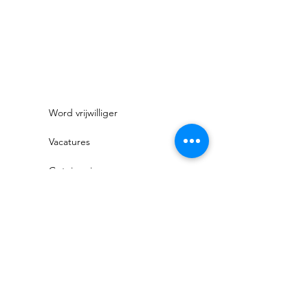
Word vrijwilliger
Vacatures
Getuigenissen
Samenwerkingen
Sponsors
Privacyverklaring
Rechten en plichten