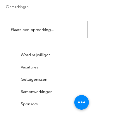
Opmerkingen
vzw OpWeg zoekt!
Plaats een opmerking...
Steun vzw OpWeg 
of loop met ons m
zondag 20 oktober
Word vrijwilliger
Vacatures
Getuigenissen
Samenwerkingen
Sponsors
Privacyverklaring